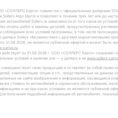
ООО «СОЛЛЕРС Карго» совместно с официальными дилерами SOL
 и Sollers Argo (Арго) и позволяет в течение трёх лет или до на
я автомобилей Sollers (в зависимости от того какое из условий
без оплаты работ и замены деталей, предусмотренных реглам
и соблюдения всех условий программы, в том числе прохождени
 дилера Sollers. Несовместима с другими маркетинговыми прог
 по 31.08.2026, не является публичной офертой и может быть 
s-cargo.ru
.
 действует по 31.08.2026 г. ООО «СОЛЛЕРС Карго» сохраняет з
альные условия и наличие а/м — у дилера и на
www.sollers-cargo
совершенствует свою продукцию и оставляет за собой право н
елей, комплектации, опции и т.п., представленные на данном с
авленные на сайте изображения и информация, касающаяся ком
 также стоимости автомобилей и сервисного обслуживания, нос
ификациям и ни при каких условиях не являются публичной оф
Для получения подробной информации об автомобилях, пожалу