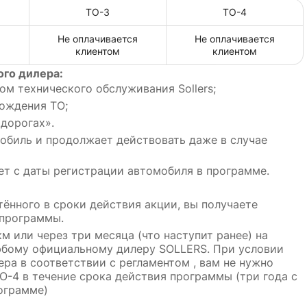
ТО-3
ТО-4
Не оплачивается
Не оплачивается
клиентом
клиентом
ого дилера:
том технического обслуживания S
ollers
;
хождения ТО;
дорогах».
обиль и продолжает действовать даже в случае
ет с даты регистрации автомобиля в программе.
ённого в сроки действия акции, вы получаете
 программы.
м или через три месяца (что наступит ранее) на
юбому официальному дилеру SOLLERS. При условии
ра в соответствии с регламентом , вам не нужно
О-4 в течение срока действия программы (три года с
ограмме)