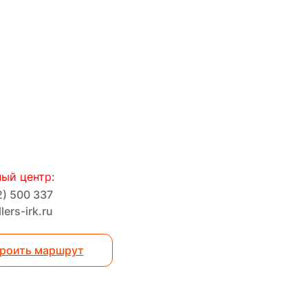
ый центр:
2) 500 337
lers-irk.ru
роить маршрут