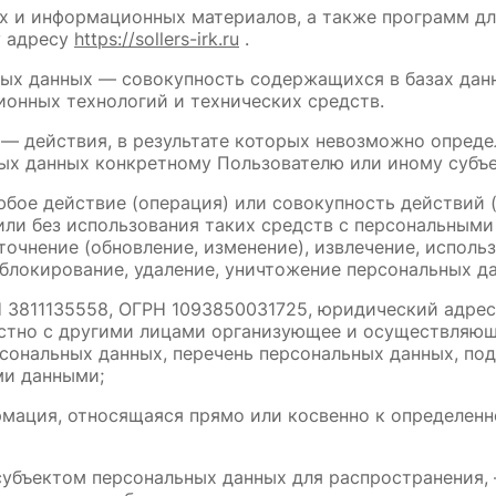
их и информационных материалов, а также программ дл
 адресу 
https://sollers-irk.ru
 .
ных данных — совокупность содержащихся в базах дан
онных технологий и технических средств.
 — действия, в результате которых невозможно опреде
х данных конкретному Пользователю или иному субъе
юбое действие (операция) или совокупность действий 
ли без использования таких средств с персональными 
точнение (обновление, изменение), извлечение, использ
 блокирование, удаление, уничтожение персональных д
11135558, ОГРН 1093850031725, юридический адрес: Ро
стно с другими лицами организующее и осуществляюще
сональных данных, перечень персональных данных, под
ми данными;
рмация, относящаяся прямо или косвенно к определен
субъектом персональных данных для распространения, 